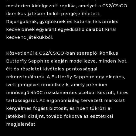
mesterien kidolgozott replika, amelyet a CS2/CS:GO
ikonikus játékon belüli pengéje ihletett.
Rajongóknak, gyűjtőknek és katonai felszerelés
kedvelőinek egyaránt egyedülálló darabot kínál
kedvenc játékukból.
Közvetlenül a CS2/CS:GO-ban szereplő ikonikus
Butterfly
Sapphire
alapján modellezve, minden ívet,
élt és részletet kivételes pontossággal
rekonstruáltunk. A
Butterfly
Sapphire
egy elegáns,
ívelt pengével rendelkezik, amely prémium
minőségű 440C rozsdamentes acélból készült, híres
tartósságáról. Az ergonómiailag tervezett markolat
kényelmes fogást biztosít, és hűen tükrözi a
játékbeli dizájnt, tovább fokozva az esztétikai
megjelenést.