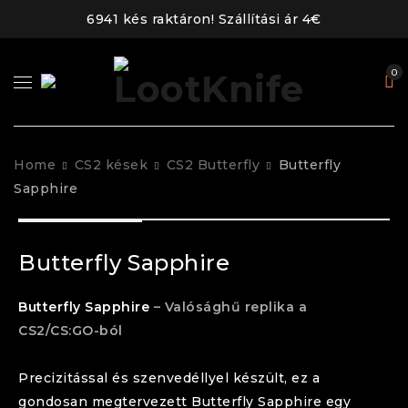
6941 kés raktáron! Szállítási ár 4€
0
Home
CS2 kések
CS2 Butterfly
Butterfly
Sapphire
Butterfly Sapphire
Butterfly
Sapphire
– Valósághű replika a
CS2/CS:GO-ból
Precizitással és szenvedéllyel készült, ez a
gondosan megtervezett
Butterfly
Sapphire
egy