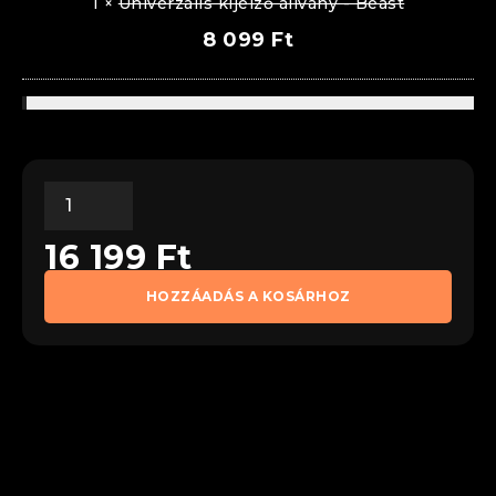
1
×
Univerzális kijelző állvány - Beast
8 099
Ft
16 199
Ft
HOZZÁADÁS A KOSÁRHOZ