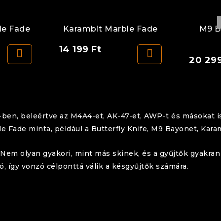
le Fade
Karambit Marble Fade
M9 B
14 199
Ft
20 29
-ben, beleértve az M4A4-et, AK-47-et, AWP-t és másokat 
e Fade minta, például a Butterfly Knife, M9 Bayonet, Kara
Nem olyan gyakori, mint más skinek, és a gyűjtők gyakran 
, így vonzó célponttá válik a késgyűjtők számára.