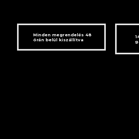
Minden megrendelés 48
1
órán belül kiszállítva
g