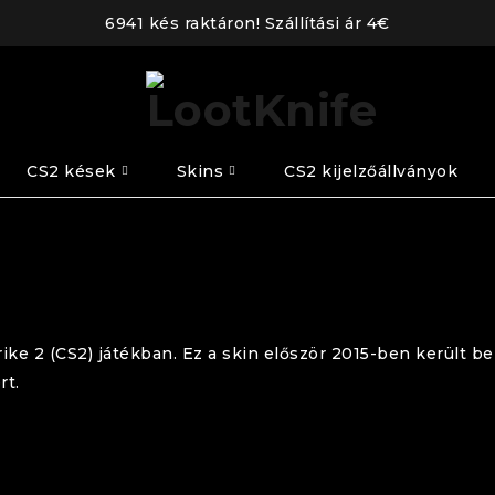
6941 kés raktáron! Szállítási ár 4€
CS2 kések
Skins
CS2 kijelzőállványok
ke 2 (CS2) játékban. Ez a skin először 2015-ben került b
rt.