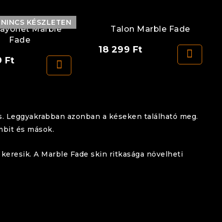
NINCS KÉSZLETEN
ayonet Marble
Talon Marble Fade
Fade
18 299
Ft
9
Ft
is. Leggyakrabban azonban a késeken található meg.
mbit és mások.
keresik. A Marble Fade skin ritkasága növelheti