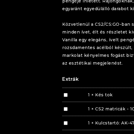
pengéje ihletett. Rajongóknak,
egyaránt egyedülálló darabot k
Közvetlenül a CS2/CS:GO-ban 
minden ívet, élt és részletet 
Vanilla
egy elegáns, ívelt pen
rozsdamentes acélból készült, 
markolat kényelmes fogást bizto
az esztétikai megjelenést.
Extrák
Kés
1
×
Kés tok
tok
CS2
1
×
CS2 matricák - 1
matricák
-
Kulcstartó:
1
×
Kulcstartó: AK-4
10
AK-
db
47