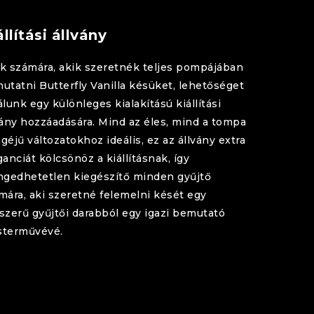
állítási állvány
k számára, akik szeretnék teljes pompájában
utatni
Butterfly
Vanilla
késüket, lehetőséget
álunk egy különleges kialakítású kiállítási
vány hozzáadására. Mind az éles, mind a tompa
géjű változatokhoz ideális, ez az állvány extra
ganciát kölcsönöz a kiállításnak, így
ngedhetetlen kiegészítő minden gyűjtő
mára, aki szeretné felemelni kését egy
szerű gyűjtői darabból egy igazi bemutató
terművévé.