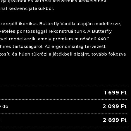
 gyűjtőknek és katonai felszerelés kedvelőinek
ínál kedvenc játékukból.
szereplő ikonikus
Butterfly
Vanilla
alapján modellezve,
kivételes pontossággal rekonstruáltunk. A
Butterfly
gével rendelkezik, amely prémium minőségű 440C
híres tartósságáról. Az ergonómiailag tervezett
sít, és hűen tükrözi a játékbeli dizájnt, tovább fokozva
1 699
Ft
2 099
Ft
0 db
2 899
Ft
7