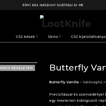
6941 kés raktáron! Szállítási ár 4€
CS2 kések
Skins
CS2 kijelzőállvány
Butterfly Van
NINCS KÉSZLETEN
Butterfly
Vanilla
– Valósághű r
Precizitással és szenvedéllyel
egy mesterien kidolgozott repl