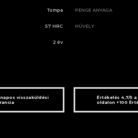
Tompa
PENGE ANYAGA
57 HRC
HÜVELY
2 év
 napos visszaküldési
Értékelés 4,7/5 a
rancia
oldalon +100 Ért