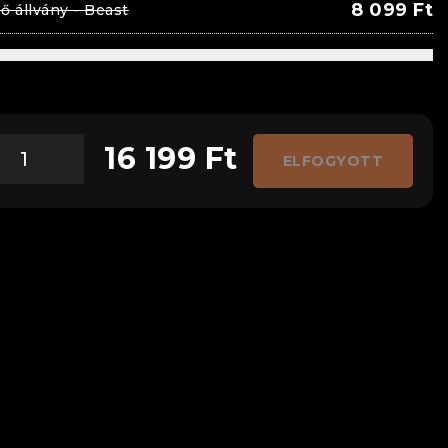
8 099
Ft
ző állvány - Beast
16 199
Ft
ELFOGYOTT