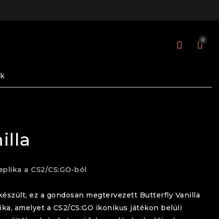
0
ok
illa
eplika a CS2/CS:GO-ból
 készült, ez a gondosan megtervezett
Butterfly
Vanilla
ika, amelyet a CS2/CS:GO ikonikus játékon belüli