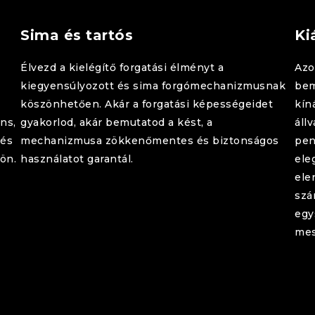
Sima és tartós
Ki
Élvezd a kielégítő forgatási élményt a
Azo
kiegyensúlyozott és sima forgómechanizmusnak
bem
köszönhetően. Akár a forgatási képességeidet
kín
ns,
gyakorlod, akár bemutatod a kést, a
áll
lés
mechanizmusa zökkenőmentes és biztonságos
pen
ön.
használatot garantál.
ele
ele
szá
egy
mes