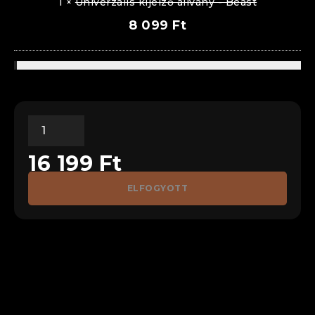
1
×
Univerzális kijelző állvány - Beast
8 099
Ft
16 199
Ft
ELFOGYOTT