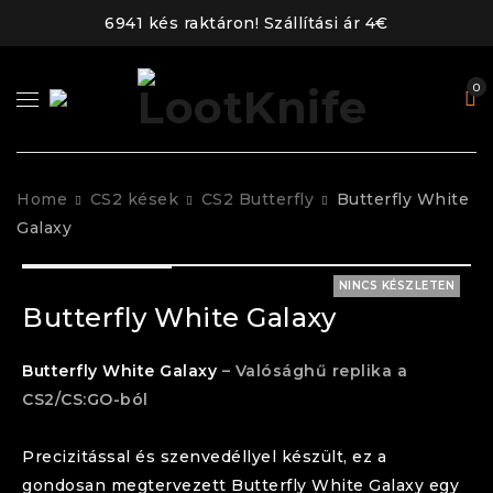
6941 kés raktáron! Szállítási ár 4€
0
Home
CS2 kések
CS2 Butterfly
Butterfly White
Galaxy
NINCS KÉSZLETEN
Butterfly White Galaxy
Butterfly
White Galaxy
– Valósághű replika a
CS2/CS:GO-ból
Precizitással és szenvedéllyel készült, ez a
gondosan megtervezett
Butterfly
White Galaxy
egy