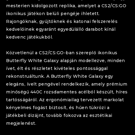
mesterien kidolgozott replika, amelyet a CS2/CS:GO
ikonikus játékon belüli pengéje ihletett.
Rajongóknak, gyűjtőknek és katonai felszerelés
kedvelőinek egyaránt egyedülálló darabot kínál
kedvenc játékukból.
Közvetlenül a CS2/CS:GO-ban szereplő ikonikus
Butterfly
White Galaxy
alapján modellezve, minden
ívet, élt és részletet kivételes pontossággal
rekonstruáltunk. A
Butterfly
White Galaxy
egy
elegáns, ívelt pengével rendelkezik, amely prémium
minőségű 440C rozsdamentes acélból készült, híres
tartósságáról. Az ergonómiailag tervezett markolat
kényelmes fogást biztosít, és hűen tükrözi a
játékbeli dizájnt, tovább fokozva az esztétikai
megjelenést.