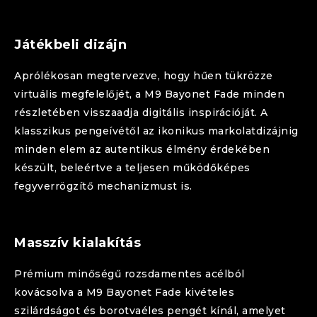
Játékbeli dizájn
Aprólékosan megtervezve, hogy hűen tükrözze
virtuális megfelelőjét, a
M9 Bayonet
Fade
minden
részletében visszaadja digitális inspirációját. A
klasszikus pengeívétől az ikonikus markolatdizájnig
minden elem az autentikus élmény érdekében
készült, beleértve a teljesen működőképes
fegyverrögzítő mechanizmust is.
Masszív kialakítás
Prémium minőségű rozsdamentes acélból
kovácsolva a
M9 Bayonet
Fade
kivételes
szilárdságot és borotvaéles pengét kínál, amelyet