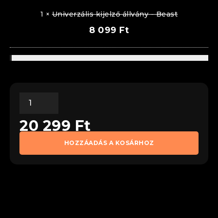
1
×
Univerzális kijelző állvány - Beast
8 099
Ft
20 299
Ft
HOZZÁADÁS A KOSÁRHOZ