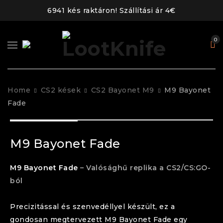
6941 kés raktáron! Szállítási ár 4€
0
Home
CS2 kések
CS2 Bayonet M9
M9 Bayonet
Fade
M9 Bayonet Fade
M9 Bayonet
Fade
– Valósághű replika a CS2/CS:GO-
ból
Precizitással és szenvedéllyel készült, ez a
gondosan megtervezett
M9 Bayonet
Fade
egy