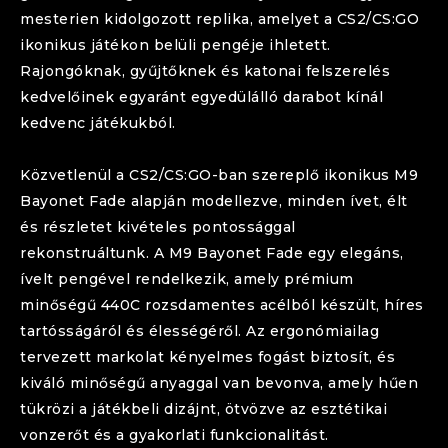
mesterien kidolgozott replika, amelyet a CS2/CS:GO
ikonikus játékon belüli pengéje ihletett.
Rajongóknak, gyűjtőknek és katonai felszerelés
kedvelőinek egyaránt egyedülálló darabot kínál
kedvenc játékukból.
Közvetlenül a CS2/CS:GO-ban szereplő ikonikus
M9
Bayonet
Fade
alapján modellezve, minden ívet, élt
és részletet kivételes pontossággal
rekonstruáltunk. A
M9 Bayonet
Fade
egy elegáns,
ívelt pengével rendelkezik, amely prémium
minőségű 440C rozsdamentes acélból készült, híres
tartósságáról és élességéről. Az ergonómiailag
tervezett markolat kényelmes fogást biztosít, és
kiváló minőségű anyaggal van bevonva, amely hűen
tükrözi a játékbeli dizájnt, ötvözve az esztétikai
vonzerőt és a gyakorlati funkcionalitást.