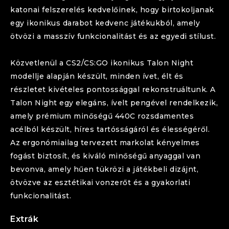
katonai felszerelés kedvelőinek, hogy birtokoljanak
egy ikonikus darabot kedvenc játékukból, amely
ötvözi a masszív funkcionalitást és az egyedi stílust.
Közvetlenül a CS2/CS:GO ikonikus
Talon
Night
modellje alapján készült, minden ívet, élt és
részletet kivételes pontossággal rekonstruáltunk. A
Talon
Night
egy elegáns, ívelt pengével rendelkezik,
amely prémium minőségű 440C rozsdamentes
acélból készült, híres tartósságáról és élességéről.
Az ergonómiailag tervezett markolat kényelmes
fogást biztosít, és kiváló minőségű anyaggal van
bevonva, amely hűen tükrözi a játékbeli dizájnt,
ötvözve az esztétikai vonzerőt és a gyakorlati
funkcionalitást.
Extrák