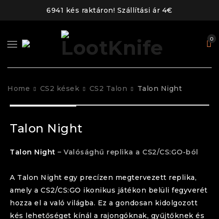
6941 kés raktáron! Szállítási ár 4€
0
Home
CS2 kések
CS2 Talon
Talon Night
Talon Night
Talon
Night
– Valósághű replika a CS2/CS:GO-ból
A
Talon
Night
egy precízen megtervezett replika,
amely a CS2/CS:GO ikonikus játékon belüli fegyverét
hozza el a való világba. Ez a gondosan kidolgozott
kés lehetőséget kínál a rajongóknak, gyűjtőknek és