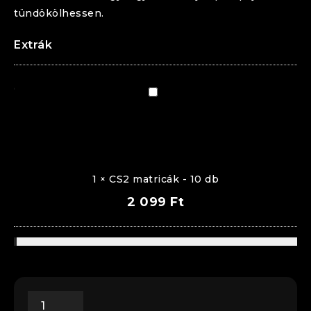
tündökölhessen.
Extrák
CS2
matricák
-
10
db
1
×
CS2 matricák - 10 db
2 099
Ft