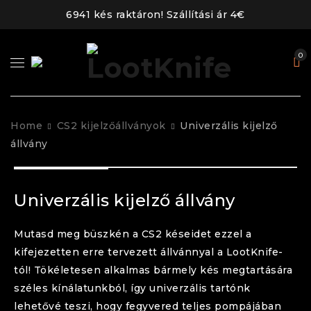
6941 kés raktáron! Szállítási ár 4€
0
Home
CS2 kijelzőállványok
Univerzális kijelző
állvány
+ 5
photos
Univerzális kijelző állvány
Mutasd meg büszkén a CS2 késeidet ezzel a
kifejezetten erre tervezett állvánnyal a LootKnife-
tól! Tökéletesen alkalmas bármely kés megtartására
széles kínálatunkból, így univerzális tartónk
lehetővé teszi, hogy fegyvered teljes pompájában